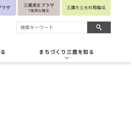
三鷹産業プラザ
プラザ
三鷹市立有料駐輪場
7階貸会議室
知る
まちづくり三鷹を知る