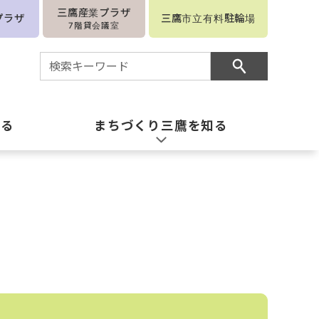
三鷹産業プラザ
プラザ
三鷹市立有料駐輪場
7階貸会議室
知る
まちづくり三鷹を知る