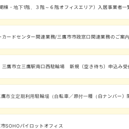
1期棟・地下1階、３階～６階オフィスエリア）入居事業者一
ーカードセンター関連業務/三鷹市市政窓口関連業務のご案
）三鷹市立三鷹駅南口西駐輪場 新規（空き待ち）申込み受
三鷹市立定期利用駐輪場（自転車／原付一種（白ナンバー）
市SOHOパイロットオフィス