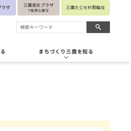
三鷹産業プラザ
プラザ
三鷹市立有料駐輪場
7階貸会議室
知る
まちづくり三鷹を知る