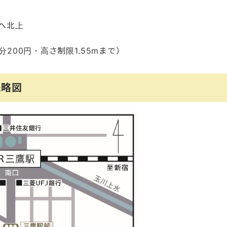
へ北上
200円・高さ制限1.55mまで）
概略図