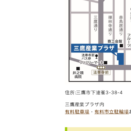
住所:三鷹市下連雀3-38-4
三鷹産業プラザ内
有料駐車場
・
有料市立駐輪場