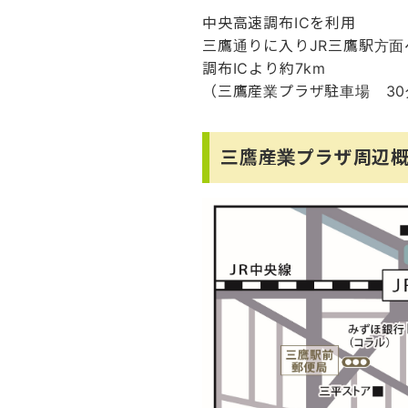
中央高速調布ICを利用
三鷹通りに入りJR三鷹駅方面
調布ICより約7km
（三鷹産業プラザ駐車場 30分
三鷹産業プラザ周辺