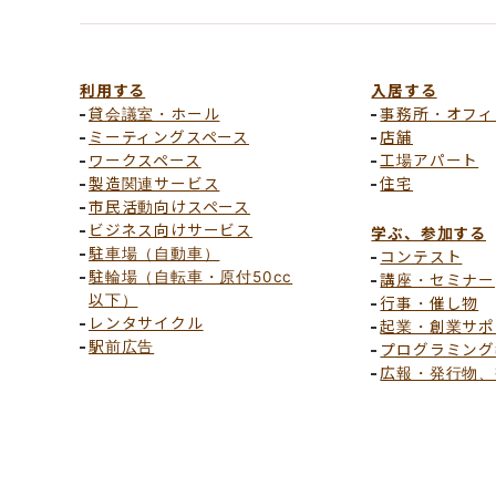
利用する
入居する
貸会議室・ホール
事務所・オフィ
ミーティングスペース
店舗
ワークスペース
工場アパート
製造関連サービス
住宅
市民活動向けスペース
ビジネス向けサービス
学ぶ、参加する
駐車場（自動車）
コンテスト
駐輪場（自転車・原付50cc
講座・セミナー
以下）
行事・催し物
レンタサイクル
起業・創業サポ
駅前広告
プログラミング
広報・発行物、