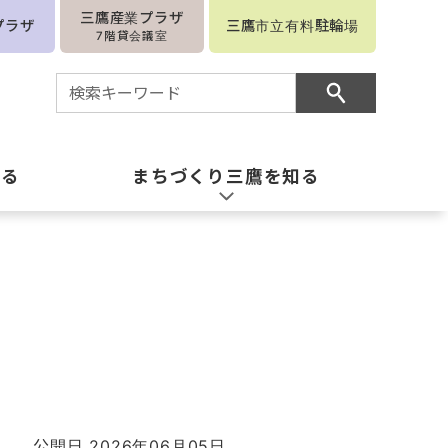
三鷹産業プラザ
プラザ
三鷹市立有料駐輪場
7階貸会議室
知る
まちづくり三鷹を知る
公開日 2026年06月05日