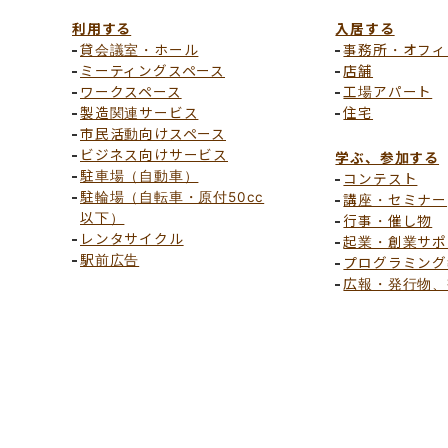
利用する
入居する
貸会議室・ホール
事務所・オフィ
ミーティングスペース
店舗
ワークスペース
工場アパート
製造関連サービス
住宅
市民活動向けスペース
ビジネス向けサービス
学ぶ、参加する
駐車場（自動車）
コンテスト
駐輪場（自転車・原付50cc
講座・セミナー
以下）
行事・催し物
レンタサイクル
起業・創業サポ
駅前広告
プログラミング
広報・発行物、