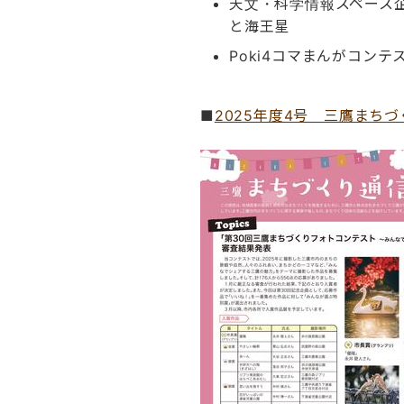
天文・科学情報スペース
と海王星
Poki4コマまんがコンテ
■
2025年度4号 三鷹まち