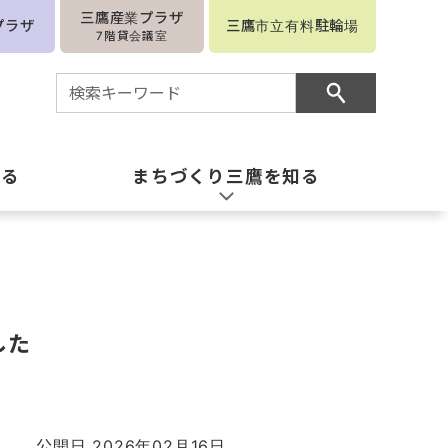
三鷹産業プラザ
プラザ
三鷹市立有料駐輪場
7階貸会議室
知る
まちづくり三鷹を知る
した
公開日 2026年02月16日