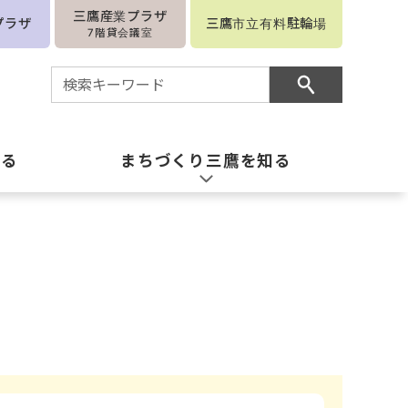
三鷹産業プラザ
プラザ
三鷹市立有料駐輪場
7階貸会議室
知る
まちづくり三鷹を知る