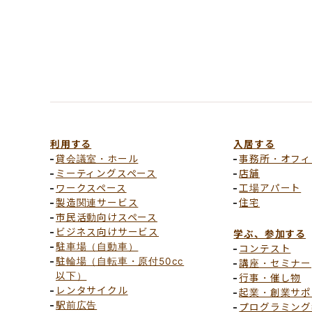
利用する
入居する
貸会議室・ホール
事務所・オフィ
ミーティングスペース
店舗
ワークスペース
工場アパート
製造関連サービス
住宅
市民活動向けスペース
ビジネス向けサービス
学ぶ、参加する
駐車場（自動車）
コンテスト
駐輪場（自転車・原付50cc
講座・セミナー
以下）
行事・催し物
レンタサイクル
起業・創業サポ
駅前広告
プログラミング