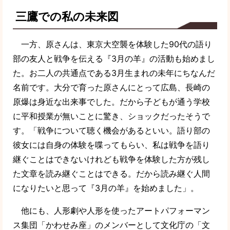
三鷹での私の未来図
一方、原さんは、東京大空襲を体験した90代の語り
部の友人と戦争を伝える『3月の羊』の活動も始めまし
た。お二人の共通点である3月生まれの未年にちなんだ
名前です。大分で育った原さんにとって広島、長崎の
原爆は身近な出来事でした。だから子どもが通う学校
に平和授業が無いことに驚き、ショックだったそうで
す。「戦争について聴く機会があるといい。語り部の
彼女には自身の体験を喋ってもらい、私は戦争を語り
継ぐことはできないけれども戦争を体験した方が残し
た文章を読み継ぐことはできる。だから読み継ぐ人間
になりたいと思って『3月の羊』を始めました」。
他にも、人形劇や人形を使ったアートパフォーマン
ス集団「かわせみ座」のメンバーとして文化庁の「文