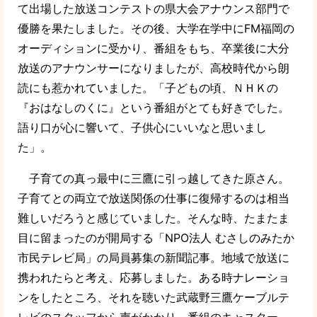
て出場した放送コンテストの県大会アナウンス部門で
優勝を果たしました。その後、大学在学中にFM福岡の
オーディションに受かり、番組をもち、卒業後に大分
放送のアナウンサーになりましたが、高校時代から朗
読にも惹かれていました。「子どもの頃、ＮＨＫの
『おはなしのくに』という番組がとても好きでした。
語り口が心に響いて、子供心にいいなと思いまし
た」。
子育ての真っ最中に三鷹に引っ越してきた原さん。
子育てとの両立で放送関係の仕事に復帰するのは相当
難しいだろうと感じていました。そんな時、たまたま
目に留まったのが開局する「NPO法人 むさしのみたか
市民テレビ局」の局員募集の新聞記事。地域で放送に
携われたらと考え、応募しました。ある時ナレーショ
ンをしたところ、それを聴いた武蔵野三鷹ケーブルテ
レビのスタッフから声がかかり、番組のキャスター