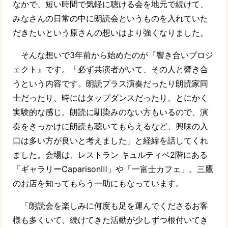
なかで、短い時間で気軽に聴ける会を地元で続けて、
みなさんの日常の中に朗読会というものを入れていた
だきたいという原さんの想いはより強くなりました。
そんな想いで3年前から始めたのが『響き合いプロジ
ェクト』です。「必ず共演者がいて、その人と響き合
うという内容です。朗読プラス演奏だったり朗読家同
士だったり、時にはタップダンスだったり、とにかく
実験的な感じ。朗読に馴染みのない方もいるので、演
奏をきっかけに朗読も聴いてもらえるなど、興味の入
口は多い方が良いと考えました」と経緯を話してくれ
ました。会場は、レストラン キュルティベ2階にある
「ギャラリーCaparisonⅢ」や「一富士カフェ」。三鷹
のお店を知ってもらう一助にもなっています。
「朗読会を楽しみに何度も足を運んでくださるお客
様も多くいて、続けてきた活動が少しずつ根付いてき