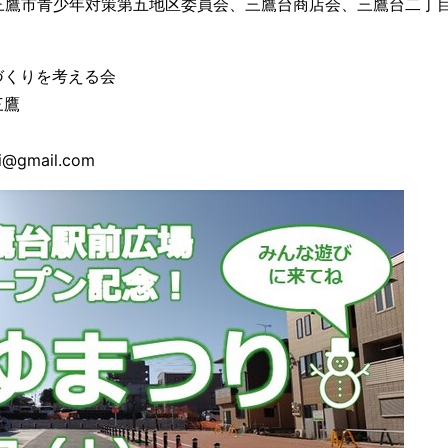
町会、三鷹市青少年対策第五地区委員会、三鷹台商店会、三鷹台二
づくりを考える会
鷹
gmail.com