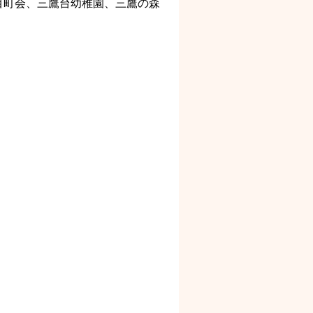
丁目町会、三鷹台幼稚園、三鷹の森