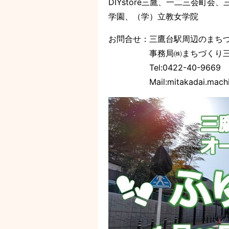
DIYstore三鷹、一二三会
学園、（学）立教女学院
お問合せ：三鷹台駅周辺のまち
事務局㈱まちづくり三
Tel:0422-40-9669
Mail:mitakadai.machi@