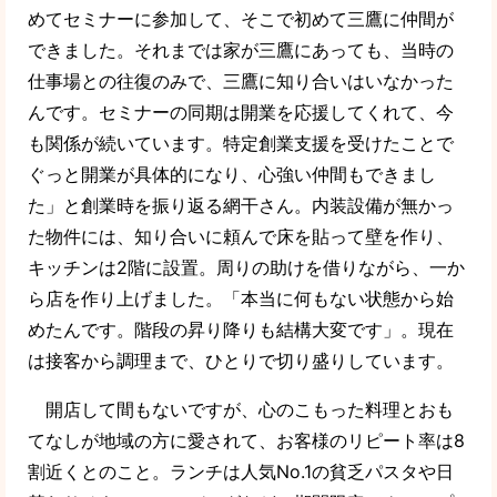
めてセミナーに参加して、そこで初めて三鷹に仲間が
できました。それまでは家が三鷹にあっても、当時の
仕事場との往復のみで、三鷹に知り合いはいなかった
んです。セミナーの同期は開業を応援してくれて、今
も関係が続いています。特定創業支援を受けたことで
ぐっと開業が具体的になり、心強い仲間もできまし
た」と創業時を振り返る網干さん。内装設備が無かっ
た物件には、知り合いに頼んで床を貼って壁を作り、
キッチンは2階に設置。周りの助けを借りながら、一か
ら店を作り上げました。「本当に何もない状態から始
めたんです。階段の昇り降りも結構大変です」。現在
は接客から調理まで、ひとりで切り盛りしています。
開店して間もないですが、心のこもった料理とおも
てなしが地域の方に愛されて、お客様のリピート率は8
割近くとのこと。ランチは人気No.1の貧乏パスタや日