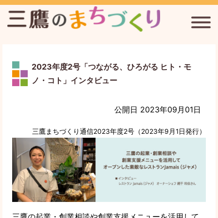
三鷹台駅周辺のまちづくりを考える会
2023年度2号「つながる、ひろがる ヒト・モ
ノ・コト」インタビュー
連雀通りまちづくり協議会
公開日 2023年09月01日
新川宿まちづくり協議会
三鷹まちづくり通信2023年度2号（2023年9月1日発行）
三鷹まちづくり通信
三鷹のまちづくりについて
三鷹の起業・創業相談や創業支援メニューを活用して