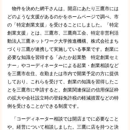
物件を決めた網干さんは、開店にあたり三鷹市には
どのような支援があるのかをホームページで調べ、市
の「特定創業支援」を受けることにしました。「特定
創業支援」とは、三鷹市、三鷹商工会、特定非営利活
動法人三鷹ネットワーク大学推進機構、株式会社まち
づくり三鷹が連携して実施している事業です。創業に
必要な知識を習得する「みたか起業塾 特定創業セミ
ナー」やコーディネーターによる起業・創業相談など
を三鷹市在住、在勤または市内で開業予定の方に提供
しており、これらを受けて、創業の知識を習得したこ
とを三鷹市に申請すると、創業関連保証の信用保証枠
の拡大や会社設立時の登録免許税の軽減措置などの特
例を受けることができる制度です。
「コーディネーター相談では開店までに必要なこと
や、経営について相談しました。三鷹に店を持つと決