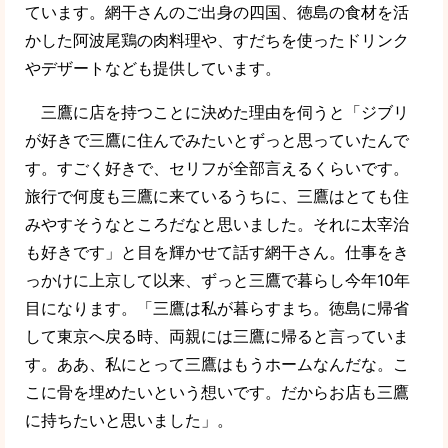
ています。網干さんのご出身の四国、徳島の食材を活
かした阿波尾鶏の肉料理や、すだちを使ったドリンク
やデザートなども提供しています。
三鷹に店を持つことに決めた理由を伺うと「ジブリ
が好きで三鷹に住んでみたいとずっと思っていたんで
す。すごく好きで、セリフが全部言えるくらいです。
旅行で何度も三鷹に来ているうちに、三鷹はとても住
みやすそうなところだなと思いました。それに太宰治
も好きです」と目を輝かせて話す網干さん。仕事をき
っかけに上京して以来、ずっと三鷹で暮らし今年10年
目になります。「三鷹は私が暮らすまち。徳島に帰省
して東京へ戻る時、両親には三鷹に帰ると言っていま
す。ああ、私にとって三鷹はもうホームなんだな。こ
こに骨を埋めたいという想いです。だからお店も三鷹
に持ちたいと思いました」。