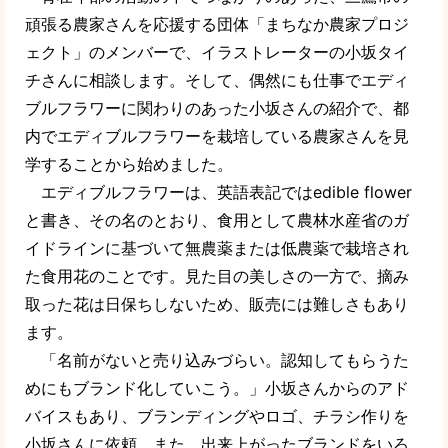
頑張る農家さんを応援する団体「まちなか農家プロジ
ェクト」のメンバーで、イラストレーターの小坂タイ
チさんに相談します。そして、偶然にも仕事でエディ
ブルフラワーに関わりのあった小坂さんの紹介で、都
内でエディブルフラワーを栽培している農家さんを見
学することから始めました。
エディブルフラワーは、英語表記ではedible flower
と書き、その名のとおり、食用として農林水産省のガ
イドラインに基づいて無農薬または低農薬で栽培され
た食用花のことです。見た目の美しさの一方で、摘み
取った花は日保ちしないため、販売には難しさもあり
ます。
「名前がないと売り込みづらい。認知してもらうた
めにもブランド化していこう。」小坂さんからのアド
バイスもあり、ブランディングやロゴ、チラシ作りを
小坂さんに依頼。また、出来上がったブランドをいろ