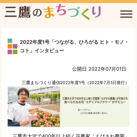
三鷹台駅周辺のまちづくりを考える会
2022年度1号「つながる、ひろがる ヒト・モノ・
コト」インタビュー
連雀通りまちづくり協議会
公開日 2022年07月01日
新川宿まちづくり協議会
三鷹まちづくり通信2022年度1号（2022年7月1日発行）
三鷹まちづくり通信
三鷹のまちづくりについて
三鷹市大沢で400年以上続く花農家「えびさわ農園」