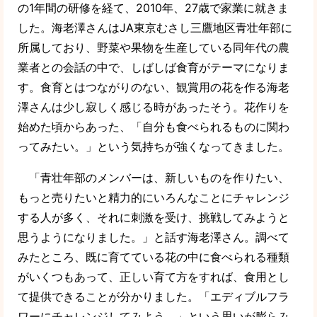
の1年間の研修を経て、2010年、27歳で家業に就きま
した。海老澤さんはJA東京むさし三鷹地区青壮年部に
所属しており、野菜や果物を生産している同年代の農
業者との会話の中で、しばしば食育がテーマになりま
す。食育とはつながりのない、観賞用の花を作る海老
澤さんは少し寂しく感じる時があったそう。花作りを
始めた頃からあった、「自分も食べられるものに関わ
ってみたい。」という気持ちが強くなってきました。
「青壮年部のメンバーは、新しいものを作りたい、
もっと売りたいと精力的にいろんなことにチャレンジ
する人が多く、それに刺激を受け、挑戦してみようと
思うようになりました。」と話す海老澤さん。調べて
みたところ、既に育てている花の中に食べられる種類
がいくつもあって、正しい育て方をすれば、食用とし
て提供できることが分かりました。「エディブルフラ
ワーにチャレンジしてみよう。」という思いが膨らみ