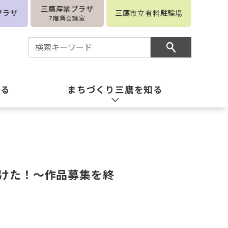
三鷹産業プラザ
プラザ
三鷹市立有料駐輪場
7階貸会議室
知る
まちづくり三鷹を知る
つけた！～作品募集を終