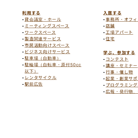
利用する
入居する
貸会議室・ホール
事務所・オフィ
ミーティングスペース
店舗
ワークスペース
工場アパート
製造関連サービス
住宅
市民活動向けスペース
ビジネス向けサービス
学ぶ、参加する
駐車場（自動車）
コンテスト
駐輪場（自転車・原付50cc
講座・セミナー
以下）
行事・催し物
レンタサイクル
起業・創業サポ
駅前広告
プログラミング
広報・発行物、