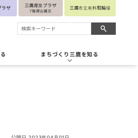
三鷹産業プラザ
プラザ
三鷹市立有料駐輪場
7階貸会議室
知る
まちづくり三鷹を知る
公開日 2023年04月01日